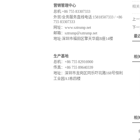
营销管理中心
相关
总机:+86 755 83307333
外贸/业务服务直线电话:15818507333 / +86
上一
755 83307333
网址：www.sztrump.net
下一
邮箱：sztrump@sztrump.net
最
地址:深圳市福田区擎天华庭B座14楼
生产基地
相
总机：+86 755 82916900
传真：+86 755 89640339
地址：深圳市龙岗区同乐吓坑路168号恒利
工业园A1栋四楼
相