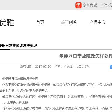
京东商城
|
企业
首页
关于创普
产品中心
便器日常故障改怎样处理
坐便器日常故障改怎样处
发布日期：
2017-07-20
作者：
易建红
点击：
274
坐便器日常故障改怎样处理
作为卫浴空间重要组成部分的坐便器，却常常有各种问题故障困扰我们，如冲水效
单支上几招，让您如厕更为便捷无忧。
最常见也是最恼人的问题：坐便器在连续使用时，冲水效果不佳。如果你家里的坐
1、水压低，进水慢。
首先要检查进水角阀是否打开，然后检查水箱内使用水位是否达到水位线，如未达