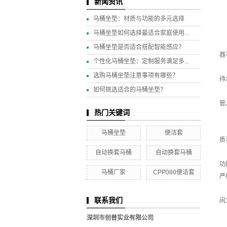
新闻资讯
马桶坐垫：材质与功能的多元选择
马桶坐垫如何选择最适合家庭使用...
马桶坐垫是否适合搭配智能感应？
器
个性化马桶坐垫：定制服务满足多...
选购马桶坐垫注意事项有哪些？
待
如何挑选适合的马桶坐垫？
管
热门关键词
马桶坐垫
便洁套
质
自动换套马桶
自动换套马桶
功
马桶厂家
CPP080便洁套
严
联系我们
间
深圳市创普实业有限公司