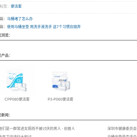
标签：
便洁套
篇：
马桶堵了怎么办
篇：
使用马桶坐垫 用洗手液洗手 这7个习惯应抛弃
近浏览：
关产品：
CPP080便洁套
P3-P060便洁套
关新闻：
他们是一群常进女厕而不被讨厌的男人 - 创普人
深圳市健康委员会