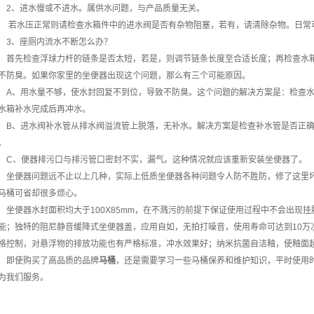
2、进水慢或不进水。属供水问题，与产品质量无关。
若水压正常则请检查水箱件中的进水阀是否有杂物阻塞，若有，请清除杂物。日常
3、座厕内流水不断怎么办？
首先检查浮球力杆的链条是否太短，若是，则调节链条长度至合适长度；再检查水
不防臭。如果你家里的坐便器出现这个问题，那么有三个可能原因。
A、用水量不够，使水封回复不到位，导致不防臭。这个问题的解决方案是：检查
水箱补水完成后再冲水。
B、进水阀补水管从排水阀溢流管上脱落，无补水。解决方案是检查补水管是否正
。
C、便器排污口与排污管口密封不实，漏气。这种情况就应该重新安装坐便器了。
坐便器问题远不止以上几种，实际上低质坐便器各种问题令人防不胜防，修了这里
马桶可省却很多烦心。
坐便器水封面积均大于100X85mm，在不溅污的前提下保证使用过程中不会出现挂
能；独特的阻尼静音缓降式坐便器盖，应用自如，无拍打噪音，使用寿命可达到10万
格控制，对悬浮物的排放功能也有严格标准，冲水效果好；纳米抗菌自洁釉，使釉面
即使购买了高品质的品牌
马桶
，还是需要学习一些马桶保养和维护知识，平时使用
为我们服务。