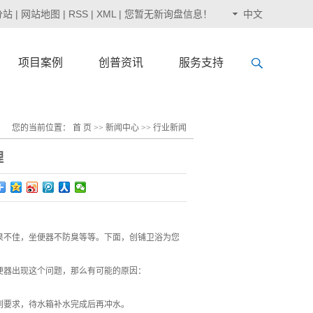
分站
|
网站地图
|
RSS
|
XML
|
您暂无新询盘信息！
中文
项目案例
创普资讯
服务支持
您的当前位置：
首 页
>>
新闻中心
>>
行业新闻
理
果不佳，坐便器不防臭等等。下面，创铺卫浴为您
便器出现这个问题，那么有可能的原因：
到要求，待水箱补水完成后再冲水。