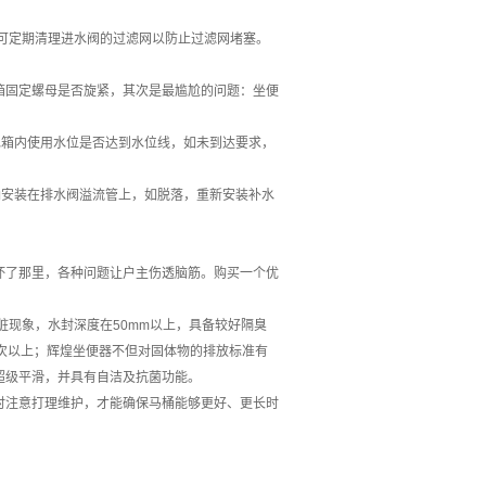
可定期清理进水阀的过滤网以防止过滤网堵塞。
箱固定螺母是否旋紧，其次是最尴尬的问题：坐便
水箱内使用水位是否达到水位线，如未到达要求，
确安装在排水阀溢流管上，如脱落，重新安装补水
坏了那里，各种问题让户主伤透脑筋。购买一个优
脏现象，水封深度在50mm以上，具备较好隔臭
次以上；辉煌坐便器不但对固体物的排放标准有
超级平滑，并具有自洁及抗菌功能。
时注意打理维护，才能确保马桶能够更好、更长时