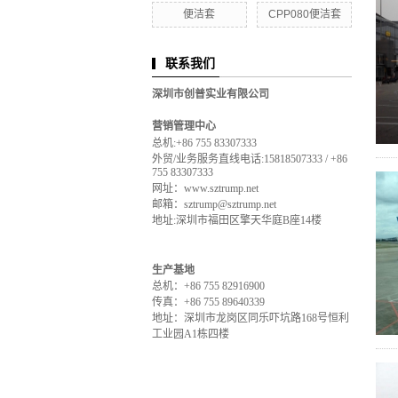
便洁套
CPP080便洁套
联系我们
深圳市创普实业有限公司
营销管理中心
总机:+86 755 83307333
外贸/业务服务直线电话:15818507333 / +86
755 83307333
网址：www.sztrump.net
邮箱：sztrump@sztrump.net
地址:深圳市福田区擎天华庭B座14楼
生产基地
总机：+86 755 82916900
传真：+86 755 89640339
地址：深圳市龙岗区同乐吓坑路168号恒利
工业园A1栋四楼