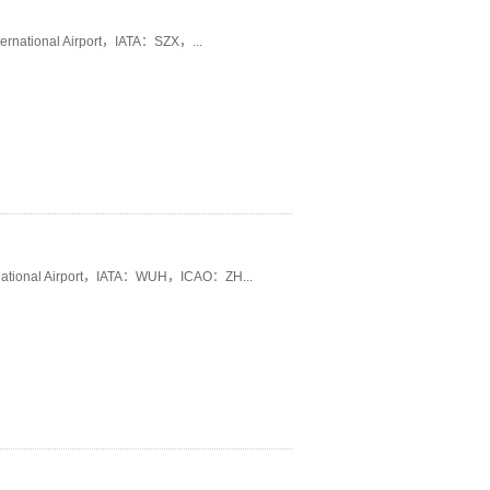
tional Airport，IATA：SZX，...
ional Airport，IATA：WUH，ICAO：ZH...