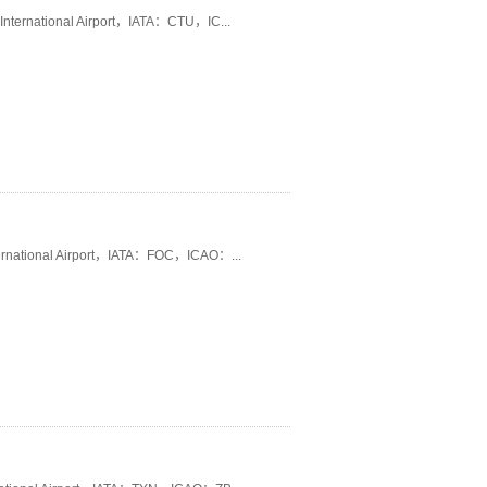
national Airport，IATA：CTU，IC...
tional Airport，IATA：FOC，ICAO：...