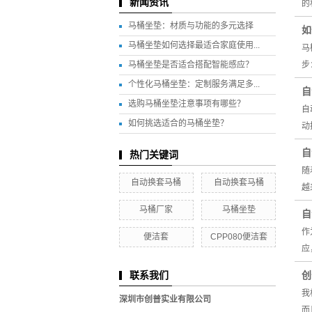
新闻资讯
的
马桶坐垫：材质与功能的多元选择
如
马桶坐垫如何选择最适合家庭使用...
马
马桶坐垫是否适合搭配智能感应？
步
个性化马桶坐垫：定制服务满足多...
自
选购马桶坐垫注意事项有哪些？
自
如何挑选适合的马桶坐垫？
动
自
热门关键词
随
自动换套马桶
自动换套马桶
越
马桶厂家
马桶坐垫
自
作
便洁套
CPP080便洁套
应
创
联系我们
我
深圳市创普实业有限公司
而