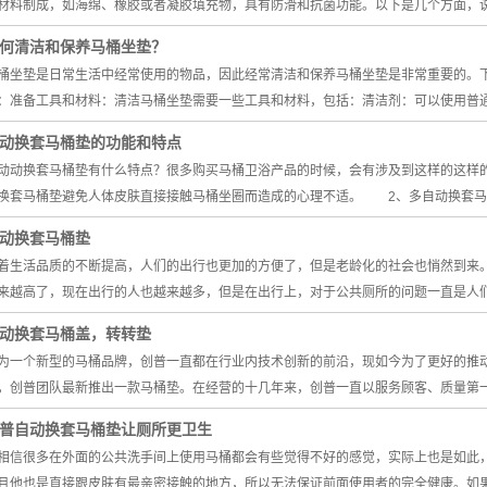
材料制成，如海绵、橡胶或者凝胶填充物，具有防滑和抗菌功能。以下是几个方面，
何清洁和保养马桶坐垫？
桶坐垫是日常生活中经常使用的物品，因此经常清洁和保养马桶坐垫是非常重要的。
：准备工具和材料：清洁马桶坐垫需要一些工具和材料，包括：清洁剂：可以使用普
动换套马桶垫的功能和特点
动动换套马桶垫有什么特点？很多购买马桶卫浴产品的时候，会有涉及到这样的这样
换套马桶垫避免人体皮肤直接接触马桶坐圈而造成的心理不适。 2、多自动换套马
动换套马桶垫
着生活品质的不断提高，人们的出行也更加的方便了，但是老龄化的社会也悄然到来
来越高了，现在出行的人也越来越多，但是在出行上，对于公共厕所的问题一直是人
动换套马桶盖，转转垫
为一个新型的马桶品牌，创普一直都在行业内技术创新的前沿，现如今为了更好的推
，创普团队最新推出一款马桶垫。在经营的十几年来，创普一直以服务顾客、质量第
普自动换套马桶垫让厕所更卫生
相信很多在外面的公共洗手间上使用马桶都会有些觉得不好的感觉，实际上也是如此
且他也是直接跟皮肤有最亲密接触的地方，所以无法保证前面使用者的完全健康。如