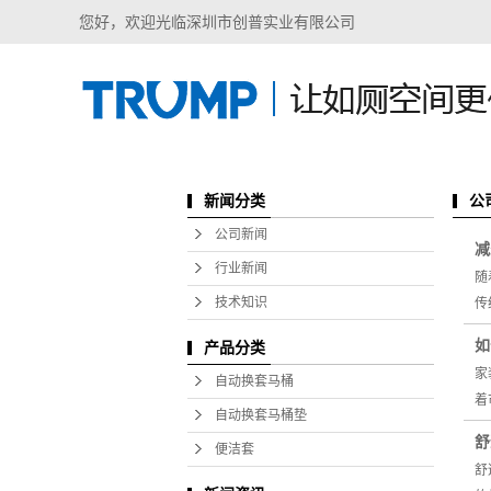
您好，欢迎光临深圳市创普实业有限公司
新闻分类
公
公司新闻
减
行业新闻
随
技术知识
传
如
产品分类
家
自动换套马桶
着
自动换套马桶垫
舒
便洁套
舒