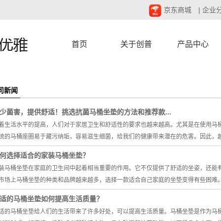
京东商城
|
企业
首页
关于创普
产品中心
司新闻
少菌害，提供舒适！挑选抗菌马桶坐垫的方法和推荐款...
着生活水平的提高，人们对于家居卫生和舒适性的要求也越来越高。尤其是在使用马
统的马桶座圈易于藏污纳垢，容易滋生细菌，给我们的健康带来潜在的危害。因此，
何选择适合的家装马桶坐垫？
装马桶坐垫在家庭的卫生间中起着相当重要的作用。它不仅提供了舒适的坐姿，还能
市场上马桶坐垫的种类和品牌越来越多，选择一款适合自己家庭的坐垫变得有些困难
适的马桶坐垫如何提高生活质量？
适的马桶坐垫给人们的生活带来了许多好处，可以提高生活质量。马桶坐垫是作为马